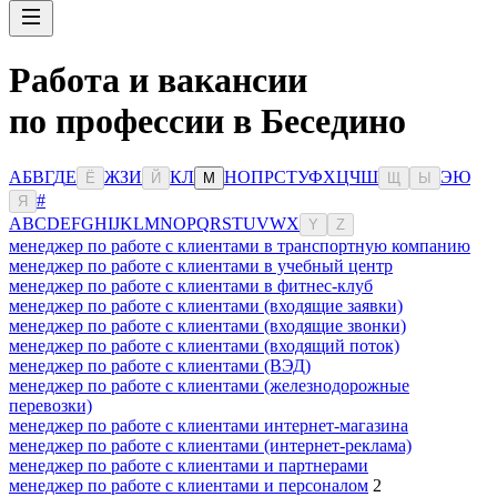
Работа и вакансии
по профессии в Беседино
А
Б
В
Г
Д
Е
Ж
З
И
К
Л
Н
О
П
Р
С
Т
У
Ф
Х
Ц
Ч
Ш
Э
Ю
Ё
Й
М
Щ
Ы
#
Я
A
B
C
D
E
F
G
H
I
J
K
L
M
N
O
P
Q
R
S
T
U
V
W
X
Y
Z
менеджер по работе с клиентами в транспортную компанию
менеджер по работе с клиентами в учебный центр
менеджер по работе с клиентами в фитнес-клуб
менеджер по работе с клиентами (входящие заявки)
менеджер по работе с клиентами (входящие звонки)
менеджер по работе с клиентами (входящий поток)
менеджер по работе с клиентами (ВЭД)
менеджер по работе с клиентами (железнодорожные
перевозки)
менеджер по работе с клиентами интернет-магазина
менеджер по работе с клиентами (интернет-реклама)
менеджер по работе с клиентами и партнерами
менеджер по работе с клиентами и персоналом
2