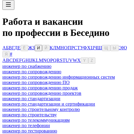
Работа и вакансии
по профессии в Беседино
А
Б
В
Г
Д
Е
Ж
З
К
Л
М
Н
О
П
Р
С
Т
У
Ф
Х
Ц
Ч
Ш
Э
Ю
Ё
И
Й
Щ
Ы
#
Я
A
B
C
D
E
F
G
H
I
J
K
L
M
N
O
P
Q
R
S
T
U
V
W
X
Y
Z
инженер по снабжению
инженер по сопровождению
инженер по сопровождению информационных систем
инженер по сопровождению ПО
инженер по сопровождению продаж
инженер по сопровождению проектов
инженер по стандартизации
инженер по стандартизации и сертификации
инженер по строительному контролю
инженер по строительству
инженер по телекоммуникациям
инженер по телефонии
инженер по тестированию