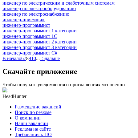
инженер по электрическим и слаботочным системам
инженер по электрооборудованию
инженер по электроснабжению
инженер-приемщик
инженер-программист
инженер-программист 1 категории
инженер-программист 1С
инженер-программист 2 категории
инженер-программист 3 категории
инженер-программист C#
В начало
6
7
8
9
10
...
15
дальше
Скачайте приложение
Чтобы получать уведомления о приглашениях мгновенно
HeadHunter
Размещение вакансий
Поиск по резюме
О компании
Наши вакансии
Реклама на сайте
Требования к ПО