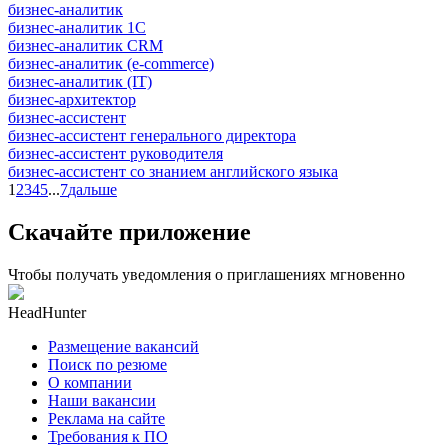
бизнес-аналитик
бизнес-аналитик 1С
бизнес-аналитик CRM
бизнес-аналитик (e-commerce)
бизнес-аналитик (IT)
бизнес-архитектор
бизнес-ассистент
бизнес-ассистент генерального директора
бизнес-ассистент руководителя
бизнес-ассистент со знанием английского языка
1
2
3
4
5
...
7
дальше
Скачайте приложение
Чтобы получать уведомления о приглашениях мгновенно
HeadHunter
Размещение вакансий
Поиск по резюме
О компании
Наши вакансии
Реклама на сайте
Требования к ПО