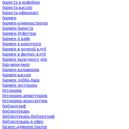
бариста в кофейню
бариста-кассир
бариста-официант
бармен
бармен-администратор
бармен-бариста
бармен-буфетчик
бармен в кафе
бармен в кинотеатр
бармен в ночной клуб
бармен в фитнес-клуб
бармен выходного дня
бар-менеджер
бармен-кальянщик
бармен-кассир
бармен лобби-бара
бармен ресторана
бетонщик
бетонщик-арматурщик
бетонщик-монолитчик
библиограф
библиотекарь
библиотекарь-библиограф
библиотекарь в офис
бизнес-администратор