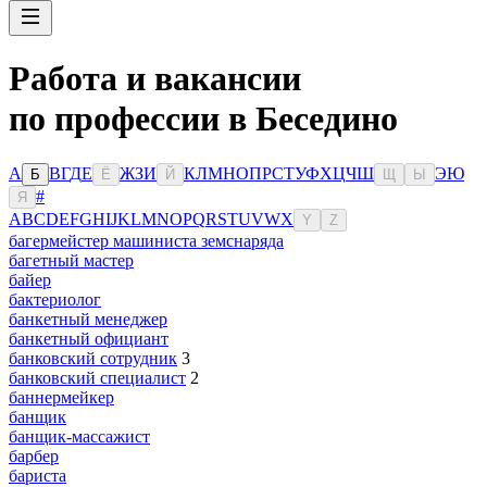
Работа и вакансии
по профессии в Беседино
А
В
Г
Д
Е
Ж
З
И
К
Л
М
Н
О
П
Р
С
Т
У
Ф
Х
Ц
Ч
Ш
Э
Ю
Б
Ё
Й
Щ
Ы
#
Я
A
B
C
D
E
F
G
H
I
J
K
L
M
N
O
P
Q
R
S
T
U
V
W
X
Y
Z
багермейстер машиниста земснаряда
багетный мастер
байер
бактериолог
банкетный менеджер
банкетный официант
банковский сотрудник
3
банковский специалист
2
баннермейкер
банщик
банщик-массажист
барбер
бариста