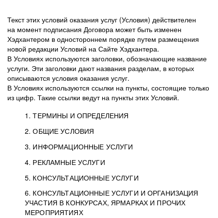
Текст этих условий оказания услуг (Условия) действителен
на момент подписания Договора может быть изменен
Хэдхантером в одностороннем порядке путем размещения
новой редакции Условий на Сайте Хэдхантера.
В Условиях используются заголовки, обозначающие название
услуги. Эти заголовки дают названия разделам, в которых
описываются условия оказания услуг.
В Условиях используются ссылки на пункты, состоящие только
из цифр. Такие ссылки ведут на пункты этих Условий.
1. ТЕРМИНЫ И ОПРЕДЕЛЕНИЯ
2. ОБЩИЕ УСЛОВИЯ
3. ИНФОРМАЦИОННЫЕ УСЛУГИ
1.1. Хэдхантер, или
Хэдхантер, ООО
4. РЕКЛАМНЫЕ УСЛУГИ
HeadHunter, или
«Хэдхантер», ИНН
2.1. Типы и статусы регистрации
5. КОНСУЛЬТАЦИОННЫЕ УСЛУГИ
Исполнитель
7718620740, адрес:
Типы регистрации
3.1. Предоставление доступа к базе данных
2.2. Активация услуг
6. КОНСУЛЬТАЦИОННЫЕ УСЛУГИ И ОРГАНИЗАЦИЯ
125047, г. Москва,
резюме с предложениями Соискателей
Описание и активация
УЧАСТИЯ В КОНКУРСАХ, ЯРМАРКАХ И ПРОЧИХ
2.1.1. Заказчику может быть присвоен один
4.0. Общие условия оказания рекламных услуг
внутригородская
о трудоустройстве с возможностью просмотра
МЕРОПРИЯТИЯХ
из Типов регистраций.
территория
4.0.1. Хэдхантер оказывает Заказчику услугу