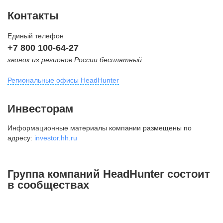
Контакты
Единый телефон
+7 800 100-64-27
звонок из регионов России бесплатный
Региональные офисы HeadHunter
Москва
Инвесторам
внутригородская территория
Информационные материалы компании размещены по
Муниципальный округ Тверской,
адресу:
investor.hh.ru
2-я Брестская ул., д. 48,
помещение 25
+7 495 974-64-27
Группа компаний HeadHunter состоит
+7 495 980-64-27
в сообществах
+7 495 134-92-24
press@hh.ru