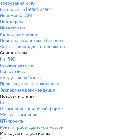
Требования к ПО
pr@ural.hh.ru
Безопасный HeadHunter
HeadHunter API
Краснодар
Партнерам
Инвесторам
ул. Янковского, д. 169, 7 этаж,
Каталог компаний
706 каб.
Поиск по вакансиям в Беседино
+7 861 205-55-57
Сетка: соцсеть для нетворкинга
pr@krd.hh.ru
Соискателям
hh PRO
Готовое резюме
Владивосток
Все сервисы
пер. Ланинский д. 4, офис 3.4
Хочу у вас работать
Производственный календарь
+7 423 202-33-28
Экспертная рекомендация
pr@dv.hh.ru
Новости и статьи
Блог
Новосибирск
О компаниях в игровой форме
Жизнь в компании
ул. Большевистская, д. 35,
ИТ-проекты
помещение 21
Рейтинг работодателей России
+7 383 207-94-64
Молодым специалистам