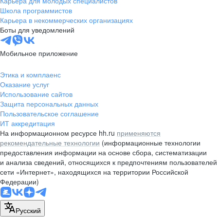
Карьера для молодых специалистов
pr@nsk.hh.ru
Школа программистов
Карьера в некоммерческих организациях
Минск
Боты для уведомлений
пр-т Дзержинского, д. 57,
10 этаж, помещение 45-1
Мобильное приложение
+375 (17)
336-03-02
Этика и комплаенс
pr@rabota.by
Оказание услуг
Использование сайтов
Алматы
Защита персональных данных
Пользовательское соглашение
пр. Абая, д. 151, БЦ Алатау,
ИТ аккредитация
12 этаж, офис 1209
На информационном ресурсе hh.ru
применяются
+7 727 232-13-13
рекомендательные технологии
(информационные технологии
pr@headhunter.com.kz
предоставления информации на основе сбора, систематизации
и анализа сведений, относящихся к предпочтениям пользователей
сети «Интернет», находящихся на территории Российской
Федерации)
Русский