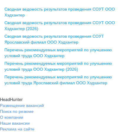
Сводная ведомость результатов проведения СОУТ ООО
Воронеж
Хэдхантер
Сводная ведомость результатов проведения СОУТ ООО
ул. Комиссаржевской, д. 10,
Хэдхантер (2026)
офис 1212
Сводная ведомость результатов проведения СОУТ
+7 473 280-05-05
Ярославский филиал ООО Хэдхантер
pr@vrn.hh.ru
Перечень рекомендуемых мероприятий по улучшению
условий труда ООО Хэдхантер
Казань
Перечень рекомендуемых мероприятий по улучшению
ул. Спартаковская, д. 2А, этаж 3,
условий труда ООО Хэдхантер (2026)
помещение 15
Перечень рекомендуемых мероприятий по улучшению
условий труда Ярославский филиал ООО Хэдхантер
+7 843 212-12-50
pr@kzn.hh.ru
HeadHunter
Размещение вакансий
Екатеринбург
Поиск по резюме
ул. Боевых Дружин, стр. 20,
О компании
5 этаж, офис 505, 521
Наши вакансии
Реклама на сайте
+7 343 226-79-99